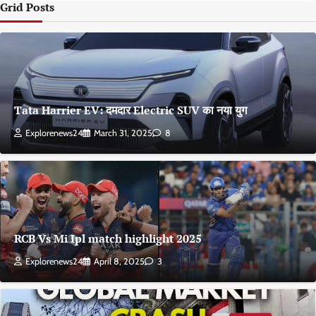
Grid Posts
Tata Harrier EV: दमदार Electric SUV का नया युग
Explorenews24
March 31, 2025
8
RCB Vs Mi Ipl match highlight 2025
Explorenews24
April 8, 2025
3