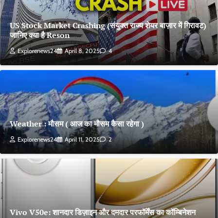
US Stock Market Crashing (संयुक्त राज्य शेयर बाज़ार में गिरावट)
जानिए क्या है Reson
Explorenews24
April 8, 2025
4
Weather : मौसम ( आज का मौसम कैसा रहेगा )
Explorenews24
April 11, 2025
2
Vivo V50e: शानदार डिज़ाइन और दमदार परफॉर्मेंस का कॉम्बिनेशन